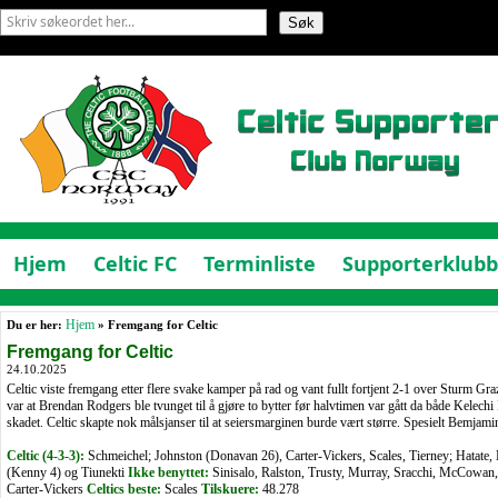
Hjem
Celtic FC
Terminliste
Supporterklub
Du er her:
Hjem
» Fremgang for Celtic
Fremgang for Celtic
24.10.2025
Celtic viste fremgang etter flere svake kamper på rad og vant fullt fortjent 2-1 over Sturm Gra
var at Brendan Rodgers ble tvunget til å gjøre to bytter før halvtimen var gått da både Kelech
skadet. Celtic skapte nok målsjanser til at seiersmarginen burde vært større. Spesielt Bemj
Celtic (4-3-3):
Schmeichel; Johnston (Donavan 26), Carter-Vickers, Scales, Tierney; Hatate
(Kenny 4) og Tiunekti
Ikke benyttet:
Sinisalo, Ralston, Trusty, Murray, Sracchi, McCowan
Carter-Vickers
Celtics beste:
Scales
Tilskuere:
48.278