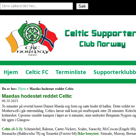
Hjem
Celtic FC
Terminliste
Supporterklub
Du er her:
Hjem
» Maedas hodestøt reddet Celtic
Maedas hodestøt reddet Celtic
06.10.2025
To minutter på overtid kastet Daizen Maeda seg frem og satte hodet til ballen. Dette reddet tr
Motherwell i går ettermiddag. Celtics første mål kom på straffespark etter 28 minutter. Kelech
krittnerket. Gjestene snudde kampen i løpet av ti minutter, men innbytter Benjamin Nygren og
ble igjen i Glasgow.
Celtic (4-3-3):
Schmeichel; Ralston, Carter-Vickers, Scales, Saracchi; McCowan (Engels 60)
Iheanacho (Balikwisha 78) og Tounekti (Forrest 64)
Ikke benyttet:
Sinisalo, Murray, Bern