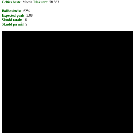
Celtics beste:
Maeda
Tilskuere:
58.563
Ballbesittelse:
62%
Expected goals:
3,08
Skudd totalt:
16
Skudd på mål:
9