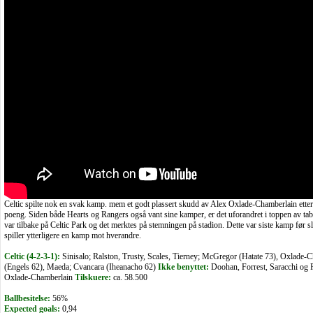
Celtic spilte nok en svak kamp. mem et godt plassert skudd av Alex Oxlade-Chamberlain etter 15
poeng. Siden både Hearts og Rangers også vant sine kamper, er det uforandret i toppen av tab
var tilbake på Celtic Park og det merktes på stemningen på stadion. Dette var siste kamp før sl
spiller ytterligere en kamp mot hverandre.
Celtic (4-2-3-1):
Sinisalo; Ralston, Trusty, Scales, Tierney; McGregor (Hatate 73), Oxlad
(Engels 62), Maeda; Cvancara (Iheanacho 62)
Ikke benyttet:
Doohan, Forrest, Saracchi og 
Oxlade-Chamberlain
Tilskuere:
ca. 58.500
Ballbesitelse:
56%
Expected goals:
0,94